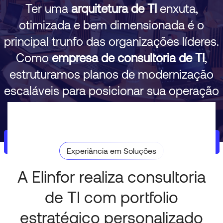
Ter uma
arquitetura de TI
enxuta,
otimizada e bem dimensionada é o
principal trunfo das organizações líderes.
Como
empresa de consultoria de TI
,
estruturamos planos de modernização
escaláveis para posicionar sua operação
à frente da concorrência!
Agende uma avaliação com nossos
consultores
Experiância em Soluções
A Elinfor realiza consultoria
de TI com portfolio
estratégico personalizado